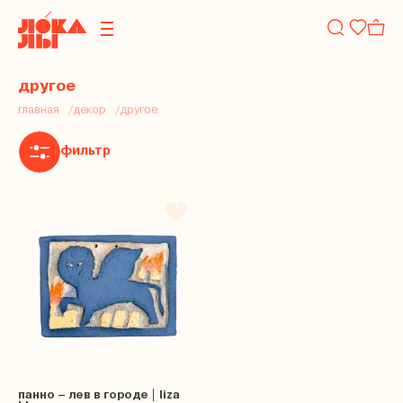
другое
главная
декор
другое
фильтр
панно – лев в городе | liza