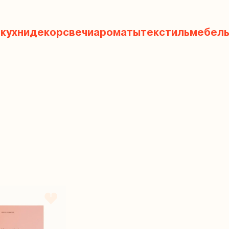
 кухни
декор
свечи
ароматы
текстиль
мебел