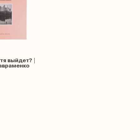
атя выйдет? |
авраменко