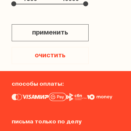
применить
очистить
способы оплаты:
письма только по делу