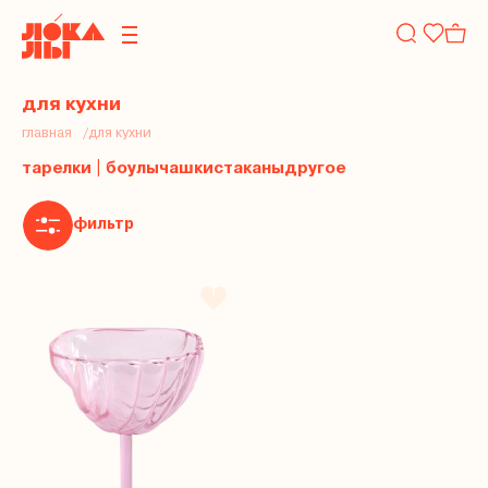
для кухни
главная
для кухни
тарелки | боулы
чашки
стаканы
другое
фильтр