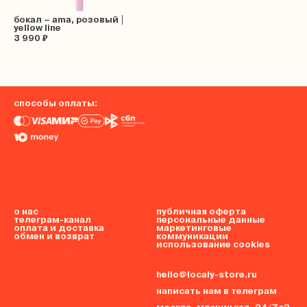
бокал – ama, розовый |
yellow line
3 990 ₽
способы оплаты:
о нас
публичная оферта
телеграм-канал
персональные данные
оплата и доставка
маркетинговые
обмен и возврат
коммуникации
использование cookies
hello@localy-store.ru
написать нам в телеграм