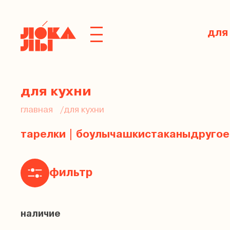
для
для кухни
главная
для кухни
тарелки | боулы
чашки
стаканы
другое
фильтр
наличие