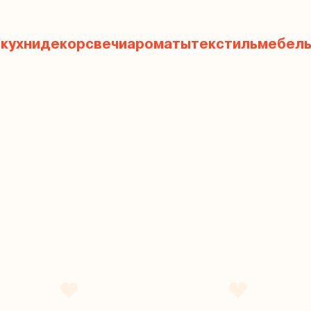
 кухни
декор
свечи
ароматы
текстиль
мебел