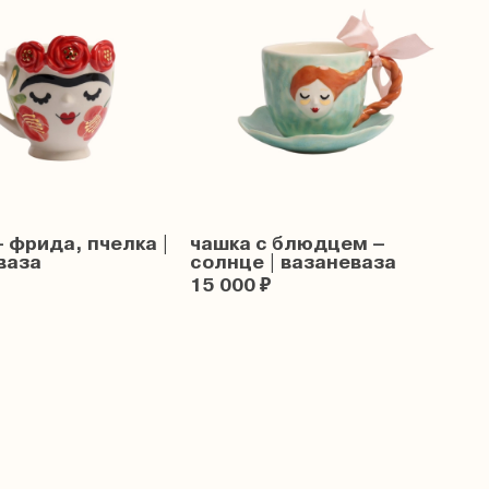
 фрида, пчелка |
чашка с блюдцем –
ваза
солнце | вазаневаза
15 000 ₽