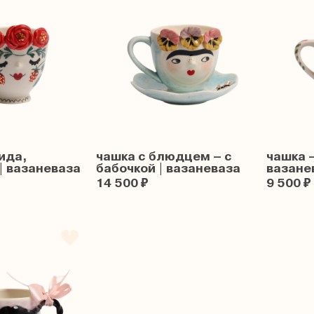
ида,
чашка с блюдцем – с
чашка –
| вазаневаза
бабочкой | вазаневаза
вазане
14 500 ₽
9 500 ₽