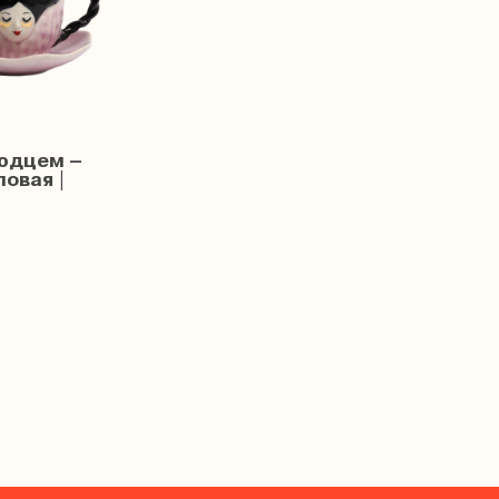
людцем –
ловая |
а