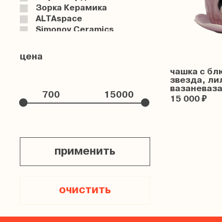
Зорка Керамика
ALTAspace
Simonov Ceramics
ЖЕЧЬ
TAME
цена
чашка с б
звезда, ли
вазаневаз
15 000 ₽
применить
очистить