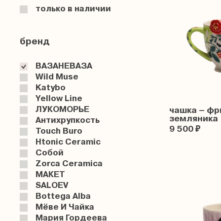
только в наличии
бренд
ВАЗАНЕВАЗА
Wild Muse
Katybo
Yellow Line
ЛУКОМОРЬЕ
чашка – фр
земляника 
Антихрупкость
9 500 ₽
Touch Buro
Htonic Ceramic
Собой
Zorca Ceramica
МАКЕТ
SALOEV
Bottega Alba
Мёве И Чайка
Мария Гордеева