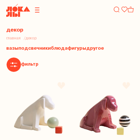
декор
главная
декор
вазы
подсвечники
блюда
фигуры
другое
фильтр