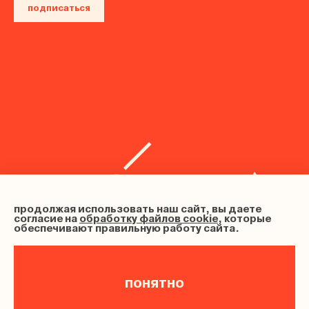
подписаться
продолжая использовать наш сайт, вы даете
согласие на
обработку файлов cookie
, которые
обеспечивают правильную работу сайта.
понятно
ИНН 683102202633, ОГРНИП 326680000012080