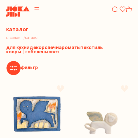
каталог
главная
каталог
для кухни
декор
свечи
ароматы
текстиль
ковры | гобелены
свет
фильтр