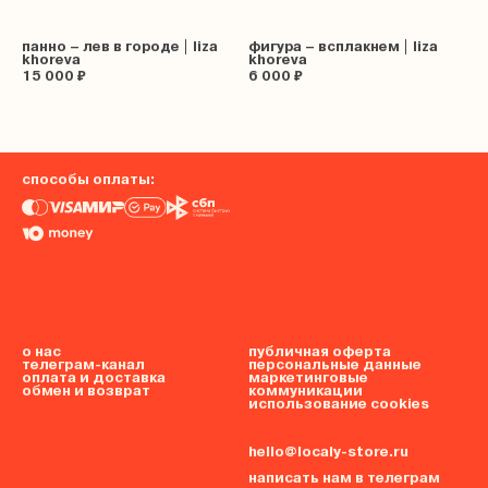
панно – лев в городе | liza
фигура – всплакнем | liza
khoreva
khoreva
15 000 ₽
6 000 ₽
способы оплаты:
о нас
публичная оферта
телеграм-канал
персональные данные
оплата и доставка
маркетинговые
обмен и возврат
коммуникации
использование cookies
hello@localy-store.ru
написать нам в телеграм