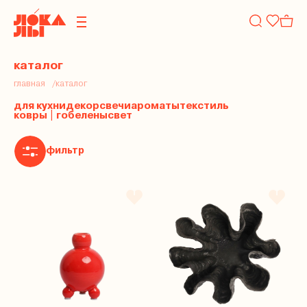
каталог
главная
каталог
для кухни
декор
свечи
ароматы
текстиль
ковры | гобелены
свет
фильтр