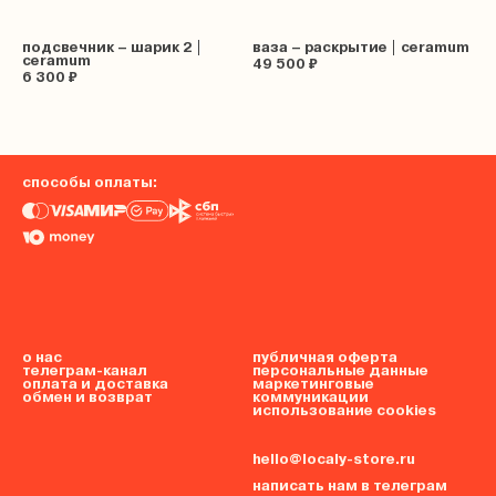
подсвечник – шарик 2 |
ваза – раскрытие | ceramum
ceramum
49 500 ₽
6 300 ₽
способы оплаты:
о нас
публичная оферта
телеграм-канал
персональные данные
оплата и доставка
маркетинговые
обмен и возврат
коммуникации
использование cookies
hello@localy-store.ru
написать нам в телеграм