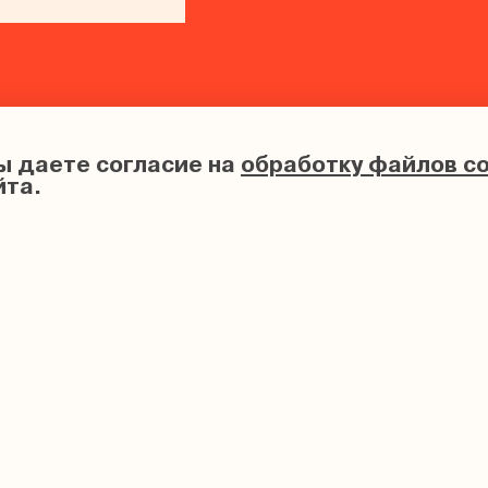
ы даете согласие на
обработку файлов co
йта.
ИНН 683102202633, ОГРНИП 326680000012080