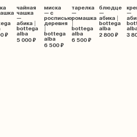
ка
чайная
миска
тарелка
блюдце
кре
ашка
чашка
— с
—
—
—
—
росписью
ромашка
абика |
аби
tega
абика |
деревня
|
bottega
bot
a
bottega
|
bottega
alba
alb
alba
bottega
alba
0 ₽
2 800 ₽
3 8
alba
5 000 ₽
6 500 ₽
6 500 ₽