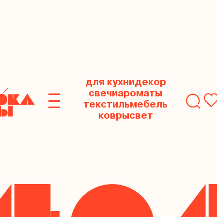
для кухни
декор
свечи
ароматы
текстиль
мебель
ковры
свет