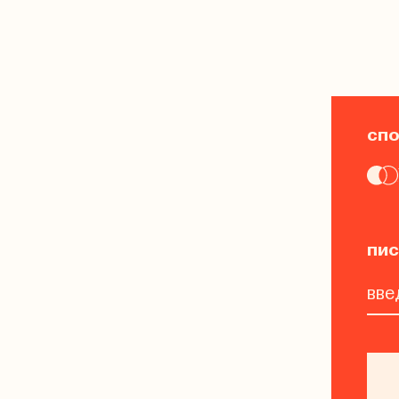
спо
пис