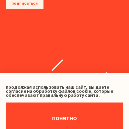
подписаться
продолжая использовать наш сайт, вы даете
согласие на
обработку файлов cookie
, которые
обеспечивают правильную работу сайта.
понятно
ИНН 683102202633, ОГРНИП 326680000012080