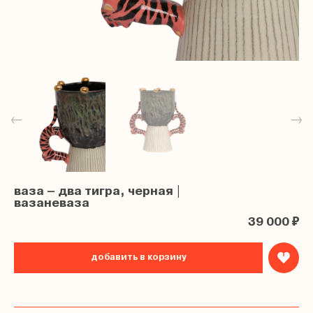
←
→
ваза – два тигра, черная |
вазаневаза
39 000 ₽
добавить в корзину