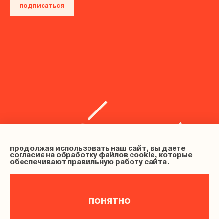
подписаться
продолжая использовать наш сайт, вы даете
согласие на
обработку файлов cookie
, которые
обеспечивают правильную работу сайта.
понятно
ИНН 683102202633, ОГРНИП 326680000012080