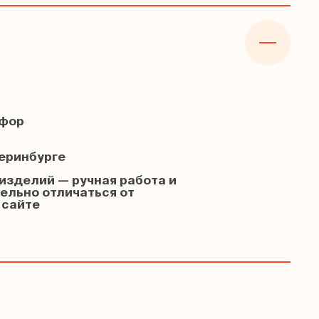
рфор
м
теринбурге
изделий — ручная работа и
ельно отличаться от
 сайте