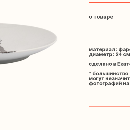
о товаре
материал: фа
диаметр: 24 с
сделано в Ека
* большинство 
могут незначит
фотографий на