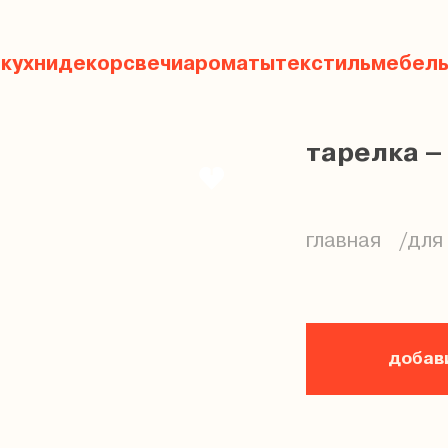
 кухни
декор
свечи
ароматы
текстиль
мебел
тарелка –
главная
для 
добави