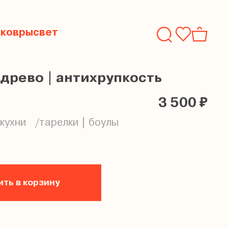
ь
ковры
свет
 древо | антихрупкость
3 500 ₽
кухни
тарелки | боулы
ть в корзину