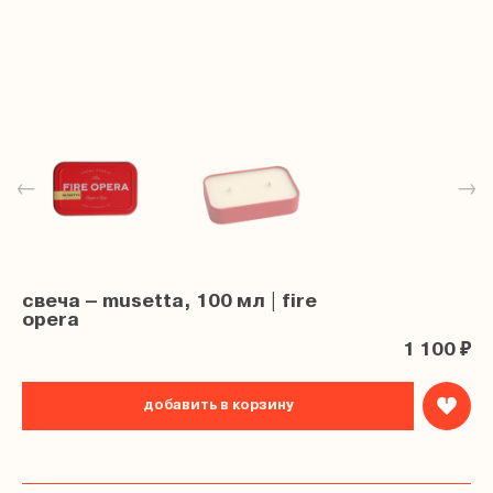
←
→
свеча – musetta, 100 мл | fire
opera
1 100 ₽
добавить в корзину