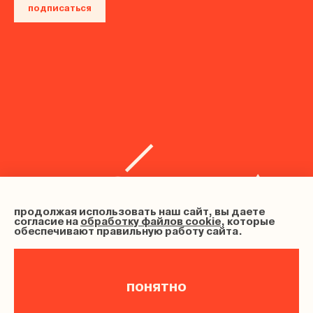
подписаться
продолжая использовать наш сайт, вы даете
согласие на
обработку файлов cookie
, которые
обеспечивают правильную работу сайта.
понятно
ИНН 683102202633, ОГРНИП 326680000012080