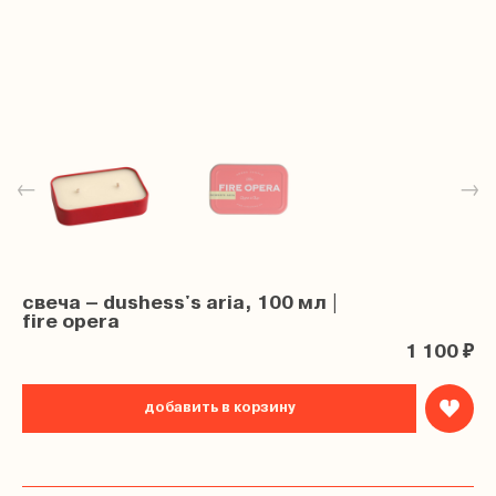
←
→
свеча – dushess's aria, 100 мл |
fire opera
1 100 ₽
добавить в корзину