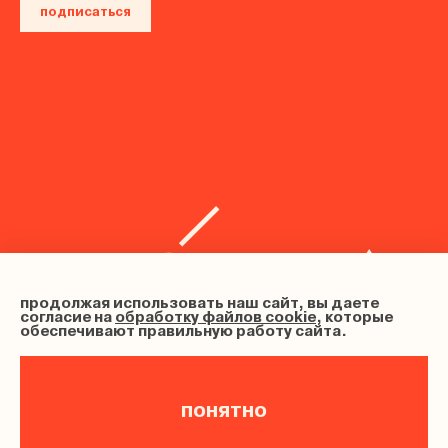
подписаться
продолжая использовать наш сайт, вы даете
согласие на
обработку файлов cookie
, которые
обеспечивают правильную работу сайта.
понятно
ИНН 683102202633, ОГРНИП 326680000012080