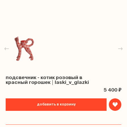
←
→
подсвечник - котик розовый в
красный горошек | laski_v_glazki
5 400 ₽
добавить в корзину