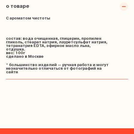
о товаре
С ароматом чистоты
состав: вода очищенная, глицерин, пропилен
гликоль, стеарат натрия, лауретсульфат натрия,
тетранатрия EDTA, эфирное масло льна,
отдушка.
вес: 100г
сделано в Москве
* большинство изделий — ручная работа и могут
незначительно отличаться от фотографий на
сайте