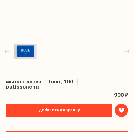
←
→
мыло плитка — блю, 100г |
patissoncha
900 ₽
добавить в корзину