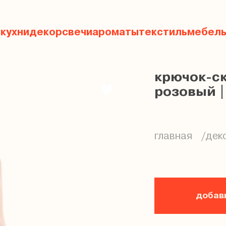
 кухни
декор
свечи
ароматы
текстиль
мебел
крючок-ск
розовый | 
главная
дек
добави