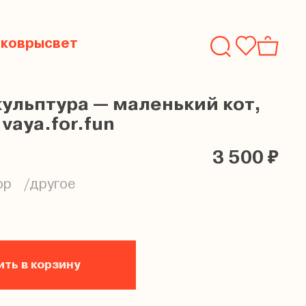
ь
ковры
свет
ульптура — маленький кот,
vaya.for.fun
3 500 ₽
ор
другое
ть в корзину