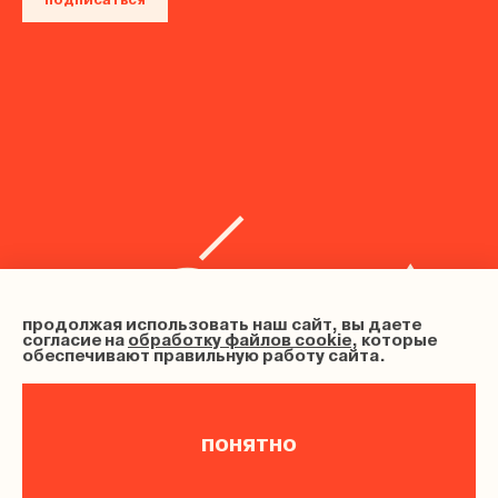
подписаться
продолжая использовать наш сайт, вы даете
согласие на
обработку файлов cookie
, которые
обеспечивают правильную работу сайта.
понятно
ИНН 683102202633, ОГРНИП 326680000012080