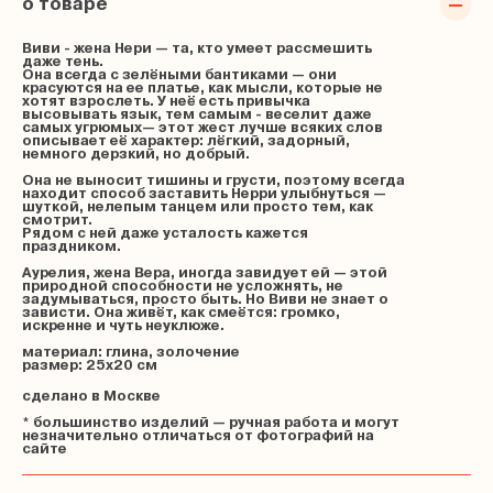
о товаре
Виви - жена Нери — та, кто умеет рассмешить
даже тень.
Она всегда с зелёными бантиками — они
красуются на ее платье, как мысли, которые не
хотят взрослеть.
У неё есть привычка
высовывать язык, тем самым - веселит даже
самых угрюмых— этот жест лучше всяких слов
описывает её характер: лёгкий, задорный,
немного дерзкий, но добрый.
Она не выносит тишины и грусти, поэтому всегда
находит способ заставить Нерри улыбнуться —
шуткой, нелепым танцем или просто тем, как
смотрит.
Рядом с ней даже усталость кажется
праздником.
Аурелия, жена Вера, иногда завидует ей — этой
природной способности не усложнять, не
задумываться, просто быть.
Но Виви не знает о
зависти. Она живёт, как смеётся: громко,
искренне и чуть неуклюже.
материал: глина, золочение
размер: 25х20 см
сделано в Москве
* большинство изделий — ручная работа и могут
незначительно отличаться от фотографий на
сайте