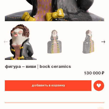
←
→
фигура – виви | bock ceramics
130 000 ₽
добавить в корзину