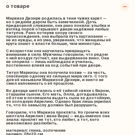
о товаре
Маркиза Дезире родилась в тени чужих карет —
но с редким даром быть замеченной. Дочь
придворной служанки, она рано поняла: улыбка и
взгляд порой открывают двери надёжнее любых
титулов. Рано потеряв опору своего
происхождения, она выбрала путь куртизанки —
не из нужды, а из ума, уверенная, что женщины её
круга знают о власти больше, чем министры.
С возрастом она научилась превращать
внимание в силу. Мужчины говорили, что рядом
с ней воздух густеет, как выдержанное вино. Она
не спорила — лишь наблюдала и училась,
постепенно влияя на ход событий при дворе.
Титул Маркизы она получила позже — за честь,
спасённую одному из сильных мира сего. С того
дня её называли Маркизой Дезире, и никто не
смел напоминать о её прошлом.
Во дворце шептались о её тайной связи с Вером,
старшим сыном. Его мать, Элла, догадывалась
об этом и поспешила выдать сына за достойную,
но холодную Аврелию. Однако брак лишь укрепил
то, что по замыслу должен был разрушить.
Говорили, что Маркиза проклята. Но громче всех
шептала Аврелия ( жена Вера) — ведь именно она
знала: проклят не тот, кто любит, а тот, кого
невозможно разлюбить.
материал: глина, золочение
размер: 28х20 см