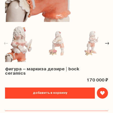
←
→
фигура – маркиза дезире | bock
ceramics
170 000 ₽
добавить в корзину