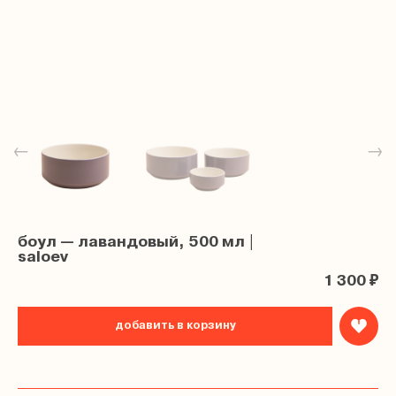
←
→
боул — лавандовый, 500 мл |
saloev
1 300 ₽
добавить в корзину